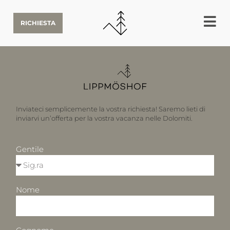
RICHIESTA
Inviateci semplicemente la vostra richiesta! Saremo lieti di
inviarvi un’offerta per la vostra vacanza nelle Dolomiti.
Gentile
Nome